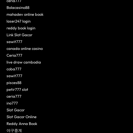
ceria777
Bolacasino88
mahadev online book
laser247 login
reddy book login
Link Slot Gacor
sawit777
canada online casino
Ceria777
live draw cambodia
coba777
sawit777
pisces88
petir777 slot
ceria777
ino777
Slot Gacor
Slot Gacor Online
Reddy Anna Book
야구중계