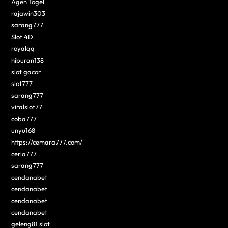
Agen Togel
rajawin303
sarang777
Slot 4D
royalqq
hiburan138
slot gacor
slot777
sarang777
viralslot77
coba777
unyu168
https://cemara777.com/
ceria777
sarang777
cendanabet
cendanabet
cendanabet
cendanabet
geleng81 slot