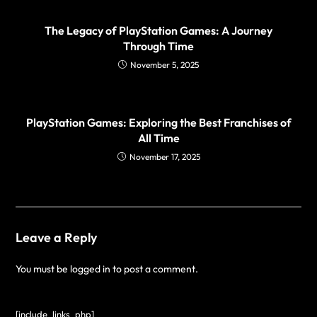
The Legacy of PlayStation Games: A Journey
Through Time
November 5, 2025
PlayStation Games: Exploring the Best Franchises of
All Time
November 17, 2025
Leave a Reply
You must be
logged in
to post a comment.
[include_links_php]