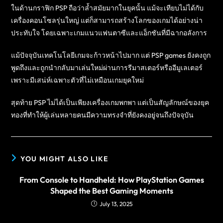
ในด้านกราฟิก PSP ถือว่าล้ำสมัยมากในยุคนั้น แม้จะเทียบไม่ได้กับ
เครื่องคอนโซลรุ่นใหญ่ แต่ก็สามารถสร้างโลกของเกมได้อย่างน่า
ประทับใจ โดยเฉพาะเกมแนวแฟนตาซีและแอ็กชันที่มีฉากอลังการ
แม้ปัจจุบันเทคโนโลยีเกมจะก้าวหน้าไปมาก แต่ PSP games ยังคงถูก
พูดถึงและถูกนำกลับมาเล่นใหม่ผ่านการรีมาสเตอร์หรืออีมูเลเตอร์
เพราะมีเสน่ห์เฉพาะตัวที่ไม่เหมือนเกมยุคใหม่
สุดท้าย PSP ไม่ได้เป็นเพียงเครื่องเกมพกพา แต่เป็นสัญลักษณ์ของยุค
ทองที่ทำให้ผู้เล่นหลายคนมีความทรงจำที่ยังคงอยู่จนถึงปัจจุบัน
YOU MIGHT ALSO LIKE
From Console to Handheld: How PlayStation Games
Shaped the Best Gaming Moments
July 13, 2025