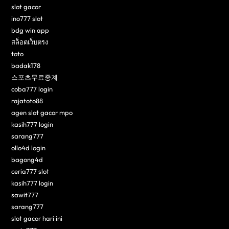
slot gacor
ino777 slot
bdg win app
สล็อตเว็บตรง
toto
badak178
스포츠무료중계
coba777 login
rajatoto88
agen slot gacor mpo
kasih777 login
sarang777
ollo4d login
bagong4d
ceria777 slot
kasih777 login
sawit777
sarang777
slot gacor hari ini