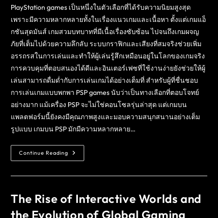
PlayStation games เป็นหนึ่งในตัวเลือกที่ได้รับความนิยมสูงสุด
เพราะมีความหลากหลายทั้งในเรื่องแนวเกมและเนื้อหา ตั้งแต่เกมแอ็
กชันสุดมันส์ เกมสวมบทบาทที่มีเนื้อเรื่องซับซ้อน ไปจนถึงเกมผจญ
ภัยที่เต็มไปด้วยความลึกลับ ระบบกราฟิกและเสียงที่สมจริงช่วยเพิ่ม
อรรถรสในการเล่นและทำให้ผู้เล่นรู้สึกเหมือนอยู่ในโลกของเกมจริง
การควบคุมที่ตอบสนองได้ดีและอินเตอร์เฟซที่ใช้งานง่ายยังช่วยให้ผู้
เล่นสามารถดื่มด่ำกับการเล่นเกมได้อย่างเต็มที่ สำหรับผู้ที่ชื่นชอบ
การเล่นเกมแบบพกพา PSP games นับว่าเป็นทางเลือกที่ตอบโจทย์
อย่างมาก แม้เครื่อง PSP จะไม่ใช่คอนโซลรุ่นล่าสุด แต่เกมบน
แพลตฟอร์มนี้ยังคงมีคุณภาพสูงและมอบความสนุกสนานอย่างเต็ม
รูปแบบ เกมบน PSP มักมีความหลากหลาย…
Continue Reading
The Rise of Interactive Worlds and
the Evolution of Global Gaming