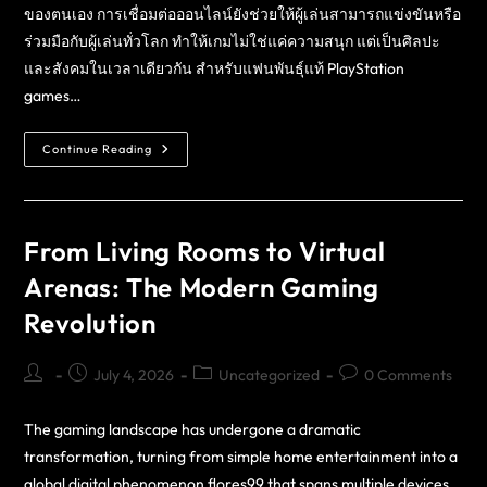
ของตนเอง การเชื่อมต่อออนไลน์ยังช่วยให้ผู้เล่นสามารถแข่งขันหรือ
ร่วมมือกับผู้เล่นทั่วโลก ทำให้เกมไม่ใช่แค่ความสนุก แต่เป็นศิลปะ
และสังคมในเวลาเดียวกัน สำหรับแฟนพันธุ์แท้ PlayStation
games…
Continue Reading
From Living Rooms to Virtual
Arenas: The Modern Gaming
Revolution
July 4, 2026
Uncategorized
0 Comments
The gaming landscape has undergone a dramatic
transformation, turning from simple home entertainment into a
global digital phenomenon flores99 that spans multiple devices