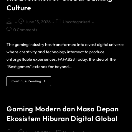
Culture
June 15, 2026
Uncategorized
0 Comments
The gaming industry has transformed into a vast digital universe
where creativity and technology intersect to produce
unforgettable experiences. FAFA828 Today, the idea of the
“Best games” extends far beyond…
Continue Reading
Gaming Modern dan Masa Depan
Ekosistem Hiburan Digital Global