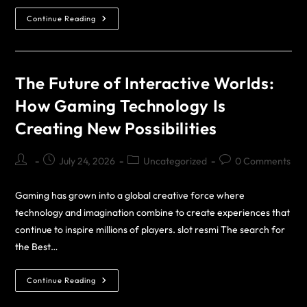
Continue Reading
The Future of Interactive Worlds:
How Gaming Technology Is
Creating New Possibilities
July 24, 2026
Uncategorized
0 Comments
Gaming has grown into a global creative force where
technology and imagination combine to create experiences that
continue to inspire millions of players. slot resmi The search for
the Best…
Continue Reading