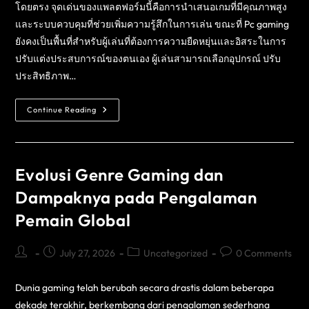
โดยตรง จุดเด่นของแพลตฟอร์มนี้คือการนำเสนอเกมที่มีคุณภาพสูง
และระบบควบคุมที่ช่วยเพิ่มความรู้สึกในการเล่น ขณะที่ Pc gaming
ยังคงเป็นพื้นที่สำหรับผู้เล่นที่ต้องการความยืดหยุ่นและอิสระในการ
ปรับแต่งประสบการณ์ของตนเอง ผู้เล่นสามารถเลือกอุปกรณ์ ปรับ
ประสิทธิภาพ…
Continue Reading
Evolusi Genre Gaming dan
Dampaknya pada Pengalaman
Pemain Global
July 27, 2026
Uncategorized
0 Comments
Dunia gaming telah berubah secara drastis dalam beberapa
dekade terakhir, berkembang dari pengalaman sederhana