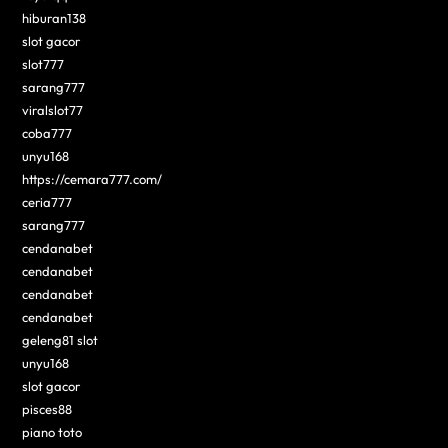
hiburan138
slot gacor
slot777
sarang777
viralslot77
coba777
unyu168
https://cemara777.com/
ceria777
sarang777
cendanabet
cendanabet
cendanabet
cendanabet
geleng81 slot
unyu168
slot gacor
pisces88
piano toto