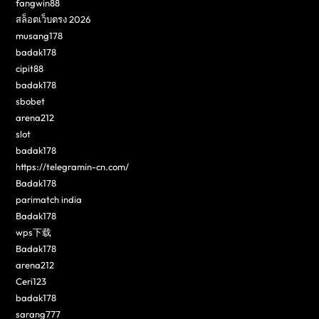
fangwin88
สล็อตเว็บตรง 2026
musang178
badak178
cipit88
badak178
sbobet
arena212
slot
badak178
https://telegramin-cn.com/
Badak178
parimatch india
Badak178
wps下载
Badak178
arena212
Ceri123
badak178
sarang777