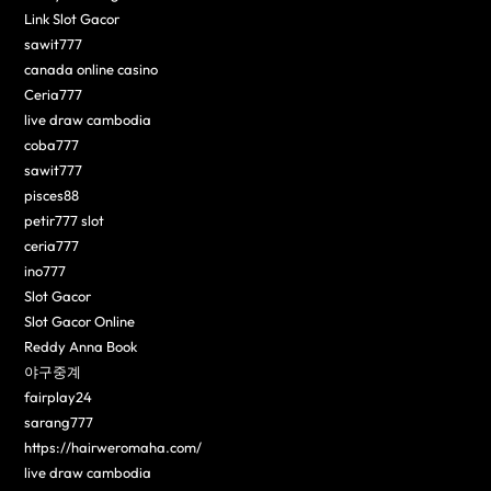
Link Slot Gacor
sawit777
canada online casino
Ceria777
live draw cambodia
coba777
sawit777
pisces88
petir777 slot
ceria777
ino777
Slot Gacor
Slot Gacor Online
Reddy Anna Book
야구중계
fairplay24
sarang777
https://hairweromaha.com/
live draw cambodia