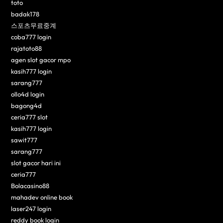
toto
badak178
스포츠무료중계
coba777 login
rajatoto88
agen slot gacor mpo
kasih777 login
sarang777
ollo4d login
bagong4d
ceria777 slot
kasih777 login
sawit777
sarang777
slot gacor hari ini
ceria777
Bolacasino88
mahadev online book
laser247 login
reddy book login