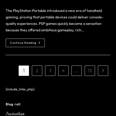
The PlayStation Portable introduced a new era of handheld
gaming, proving that portable devices could deliver console-
quality experiences. PSP games quickly became a sensation
because they offered ambitious gameplay, rich…
Continue Reading
1
2
3
4
…
13
[include_links_php]
Blog roll
เว็บเล่นสล็อต