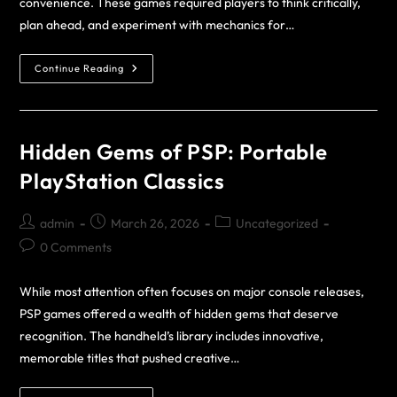
convenience. These games required players to think critically,
plan ahead, and experiment with mechanics for…
Continue Reading
Hidden Gems of PSP: Portable
PlayStation Classics
admin
March 26, 2026
Uncategorized
0 Comments
While most attention often focuses on major console releases,
PSP games offered a wealth of hidden gems that deserve
recognition. The handheld’s library includes innovative,
memorable titles that pushed creative…